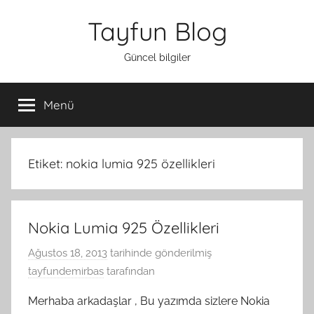
İçeriğe
Tayfun Blog
atla
Güncel bilgiler
Menü
Etiket:
nokia lumia 925 özellikleri
Nokia Lumia 925 Özellikleri
Ağustos 18, 2013
tarihinde gönderilmiş
tayfundemirbas
tarafından
Merhaba arkadaşlar , Bu yazımda sizlere Nokia