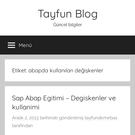
İçeriğe
Tayfun Blog
atla
Güncel bilgiler
Menü
Etiket:
abapda kullanılan değişkenler
Sap Abap Egitimi – Degiskenler ve
kullanimi
Aralık 2, 2013
tarihinde gönderilmiş
tayfundemirbas
tarafından